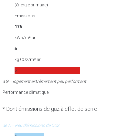
(énergie primaire)
Emissions
176
kWh/m².an
5
kg CO2/m².an
G
à G = logement extrêmement peu performant
Performance climatique
* Dont émissions de gaz à effet de serre
de A = Peu d'émissions de CO2