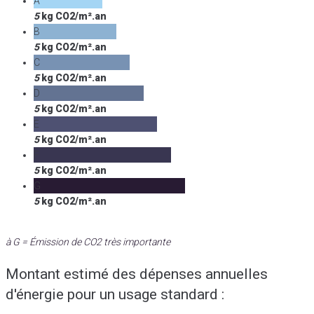
A
5
kg CO2/m².an
B
5
kg CO2/m².an
C
5
kg CO2/m².an
D
5
kg CO2/m².an
E
5
kg CO2/m².an
F
5
kg CO2/m².an
G
5
kg CO2/m².an
à G = Émission de CO2 très importante
Montant estimé des dépenses annuelles
d'énergie pour un usage standard :