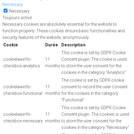
Necessary
Necessary
Toujours activé
Necessary cookies are absolutely essential for the website to
function properly. These cookies ensure basic functionalities and
security features of the website, anonymously.
Cookie
Durée
Description
This cookie is set by GDPR Cookie
cookielawinfo-
11
Consent plugin. The cookie is used
checkbox-analytics
months
to store the user consent for the
cookies in the category "Analytics".
The cookie is set by GDPR cookie
cookielawinfo-
11
consent to record the user consent
checkbox-functional
months
for the cookies in the category
"Functional".
This cookie is set by GDPR Cookie
cookielawinfo-
11
Consent plugin. The cookies is used
checkbox-necessary
months
to store the user consent for the
cookies in the category "Necessary".