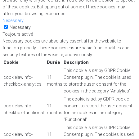
browser only with your consent. You also have the option to opt-out
of these cookies. But opting out of some of these cookies may
affect your browsing experience.
Necessary
Necessary
Toujours activé
Necessary cookies are absolutely essential for the website to
function properly. These cookies ensure basic functionalities and
security features of the website, anonymously.
Cookie
Durée
Description
This cookie is set by GDPR Cookie
cookielawinfo-
11
Consent plugin. The cookie is used
checkbox-analytics
months
to store the user consent for the
cookies in the category "Analytics".
The cookie is set by GDPR cookie
cookielawinfo-
11
consent to record the user consent
checkbox-functional
months
for the cookies in the category
"Functional".
This cookie is set by GDPR Cookie
cookielawinfo-
11
Consent plugin. The cookies is used