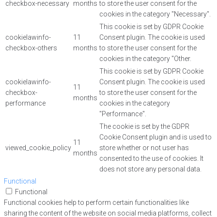
checkbox-necessary
months
to store the user consent for the
cookies in the category "Necessary".
This cookie is set by GDPR Cookie
cookielawinfo-
11
Consent plugin. The cookie is used
checkbox-others
months
to store the user consent for the
cookies in the category "Other.
This cookie is set by GDPR Cookie
cookielawinfo-
Consent plugin. The cookie is used
11
checkbox-
to store the user consent for the
months
performance
cookies in the category
"Performance".
The cookie is set by the GDPR
Cookie Consent plugin and is used to
11
viewed_cookie_policy
store whether or not user has
months
consented to the use of cookies. It
does not store any personal data.
Functional
Functional
Functional cookies help to perform certain functionalities like
sharing the content of the website on social media platforms, collect