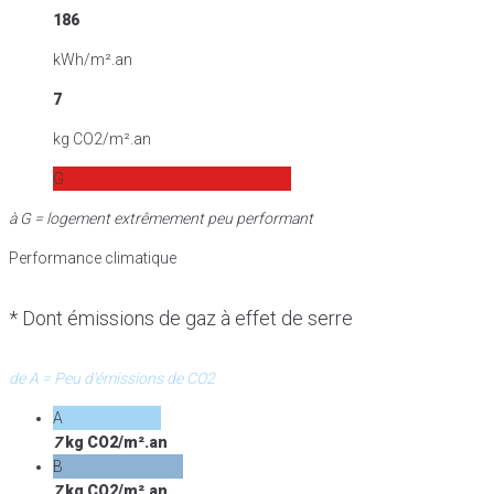
186
kWh/m².an
7
kg CO2/m².an
G
à G = logement extrêmement peu performant
Performance climatique
* Dont émissions de gaz à effet de serre
de A = Peu d'émissions de CO2
A
7
kg CO2/m².an
B
7
kg CO2/m².an