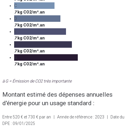
C
7
kg CO2/m².an
D
7
kg CO2/m².an
E
7
kg CO2/m².an
F
7
kg CO2/m².an
G
7
kg CO2/m².an
à G = Émission de CO2 très importante
Montant estimé des dépenses annuelles
d'énergie pour un usage standard :
Entre 520 € et 730 € par an | Année de référence : 2023 | Date du
DPE : 09/01/2025