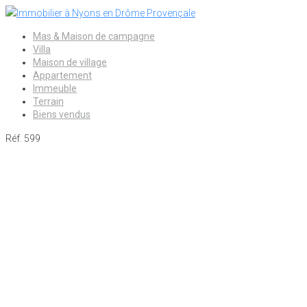
Aller
au
Mas & Maison de campagne
contenu
Villa
Maison de village
Appartement
Immeuble
Terrain
Biens vendus
Réf. 599